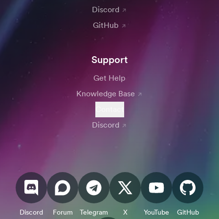
Discord
GitHub
Support
Get Help
Knowledge Base
Contact
Discord
Discord
Forum
Telegram
X
YouTube
GitHub