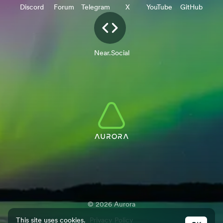
Discord
Forum
Telegram
X
YouTube
GitHub
Near.Social
©
2026
Aurora
This site uses cookies.
Privacy Policy