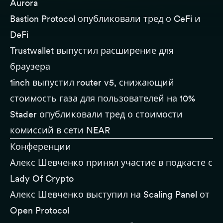
Aurora
Bastion Protocol опубликовали
тред
о CeFi и
DeFi
Trustwallet выпустил
расширение для
браузера
1inch выпустил
router v5
, снижающий
стоимость газа для пользователей на 10%
Stader опубликовали
тред
о стоимости
комиссий в сети NEAR
Конференции
Алекс Шевченко принял участие в
подкасте
с
Lady Of Crypto
Алекс Шевченко выступил на Scaling Panel от
Open Protocol