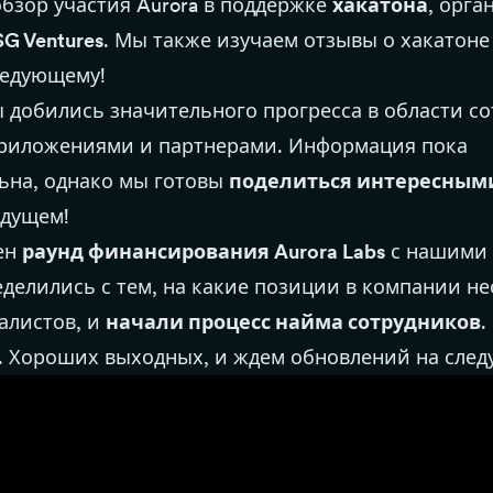
обзор
участия Aurora в поддержке
хакатона
, орга
G Ventures
. Мы также изучаем отзывы о хакатоне
ледующему!
ы добились значительного прогресса в области со
риложениями и партнерами. Информация пока
ьна, однако мы готовы
поделиться интересным
дущем!
ен
раунд финансирования Aurora Labs
с нашими 
делились с тем, на какие позиции в компании н
алистов, и
начали процесс найма сотрудников
.
е. Хороших выходных, и ждем обновлений на след