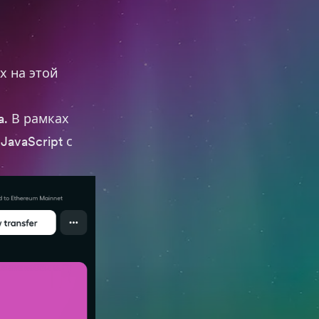
х на этой
a
. В рамках
avaScript с