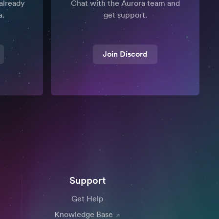
already
Chat with the Aurora team and
a.
get support.
Join Discord
Support
Get Help
Knowledge Base