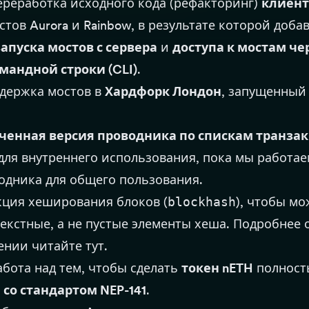
реработка исходного кода (рефакторинг)
клиент
тов Aurora и Rainbow, в результате которой доба
запуска мостов с сервера
и
доступа к мостам че
мандной строки (CLI)
.
держка мостов в
Хардфорк Лондон
, запущенный 
ченная версия проводника по спискам транза
 для внутреннего использования, пока мы работае
одника для общего пользования.
ция хеширования блоков (
blockhash
), чтобы м
екстные, а не пустые элементы хеша. Подробнее 
ении читайте
тут
.
бота над тем, чтобы сделать
токен nETH
полност
со стандартом NEP-141
.