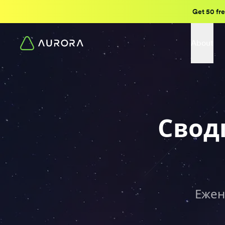
Get 50 fre
About
Свод
Ежен