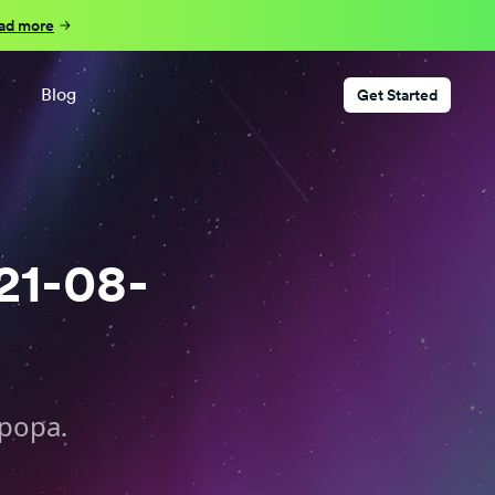
ad more
Blog
Get Started
1-08-
рора.