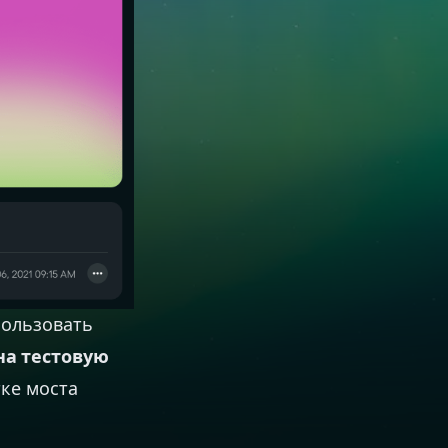
пользовать
на тестовую
ке моста