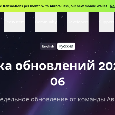
e transactions per month with Aurora Pass, our new mobile wallet.
Re
Ecosystem
Community
Developers
Support
English
Pусский
ка обновлений 202
06
едельное обновление от команды Ав