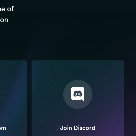
ne of
 on
em
Join Discord