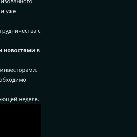
низованного
 и уже
трудничества с
и новостями
в
инвесторами.
еобходимо
ующей неделе.