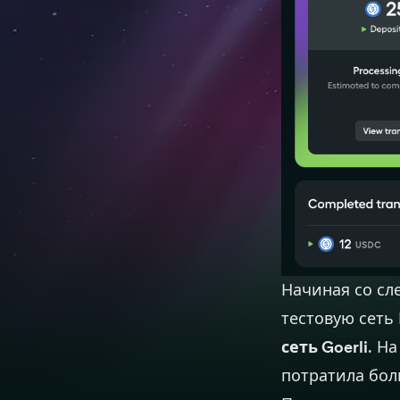
Начиная со с
тестовую сеть 
сеть Goerli
. Н
потратила бол