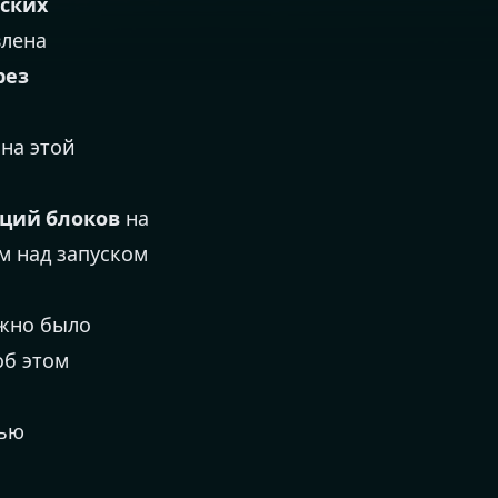
ских
влена
рез
на этой
кций блоков
на
м над запуском
ожно было
об этом
ью